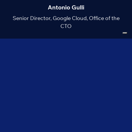
Antonio Gulli
Senior Director, Google Cloud, Office of the
CTO
Michele Bugliesi
Professore Ordinario di Informatica Università
Ca’ Foscari Venezia
Anna Comacchio